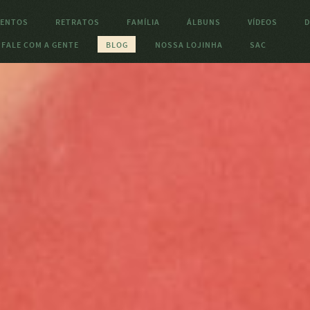
ENTOS
RETRATOS
FAMÍLIA
ÁLBUNS
VÍDEOS
D
FALE COM A GENTE
BLOG
NOSSA LOJINHA
SAC